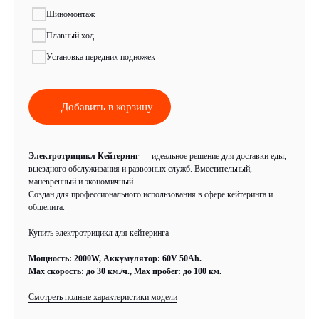
Шиномонтаж
Плавный ход
Установка передних подножек
Добавить в корзину
Электротрицикл Кейтеринг
— идеальное решение для доставки еды,
выездного обслуживания и развозных служб. Вместительный,
манёвренный и экономичный.
Аккумулятор
60V 50Ah
Создан для профессионального использования в сфере кейтеринга и
общепита.
Мощность
2000W
Купить электротрицикл для кейтеринга
Максимальная скорость
До 30 км./ч.
Мощность: 2000W, Аккумулятор: 60V 50Ah.
Запас хода на одном заряде
До 100 км.
Max скорость: до 30 км./ч., Max пробег: до 100 км.
Вес
200 кг.
Смотреть полные характеристики модели