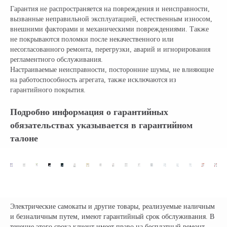
Гарантия не распространяется на повреждения и неисправности,
вызванные неправильной эксплуатацией, естественным износом,
внешними факторами и механическими повреждениями. Также
не покрываются поломки после некачественного или
несогласованного ремонта, перегрузки, аварий и игнорирования
НАШИ САЛОНЫ:
регламентного обслуживания.
г. Москва, съезд 91-й км МКАД
Настраиваемые неисправности, посторонние шумы, не влияющие
Московская область, г. Мытищи, ул. Ярмарочная с4Б.
на работоспособность агрегата, также исключаются из
Павильон Т 10-15
гарантийного покрытия.
г. Краснодар
Подробно информация о гарантийных
Ростовское Шоссе 11/4
обязательствах указывается в гарантийном
талоне
ИНН: 502986579524
ОГРН: 319505300005981
ИП Талипов М.Б.
© CityCoCo Russia Operating Company, LLC. 2019–2026
Вся представленная на сайте информация, носит информационный характер и ни при каких
условиях не является публичной офертой, определяемой положениями Статьи 437(2)
Гражданского кодекса РФ.
Электрические самокаты и другие товары, реализуемые наличным
и безналичным путем, имеют гарантийный срок обслуживания. В
течение этого срока клиент имеет право на бесплатный ремонт