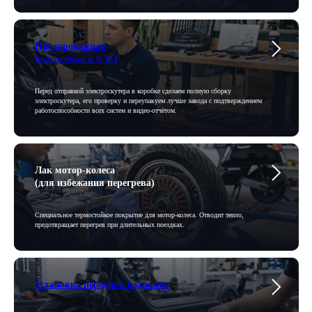
Предпродажная
подготовка и 0 ТО
Перед отправкой электроскутера в коробке сделаем полную сборку
электроскутера, его проверку и переупакуем лучше завода с подтверждением
работоспособности всех систем и видео-отчётом.
Лак мотор-колеса
(для избежания перегрева)
Специальное термостойкое покрытие для мотор-колеса. Отводит тепло,
предотвращает перегрев при длительных поездках.
Установка передних подножек