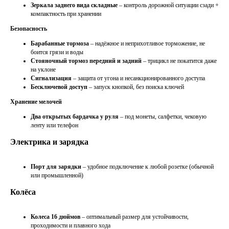
Зеркала заднего вида складные
– контроль дорожной ситуации сзади +
компактность при хранении
Безопасность
Барабанные тормоза
– надёжное и неприхотливое торможение, не
боится грязи и воды
Стояночный тормоз передний и задний
– трицикл не покатится даже
на уклоне
Сигнализация
– защита от угона и несанкционированного доступа
Бесключевой доступ
– запуск кнопкой, без поиска ключей
Хранение мелочей
Два открытых бардачка у руля
– под монеты, салфетки, чековую
ленту или телефон
Электрика и зарядка
Порт для зарядки
– удобное подключение к любой розетке (обычной
или промышленной)
Колёса
Колеса 16 дюймов
– оптимальный размер для устойчивости,
проходимости и плавного хода