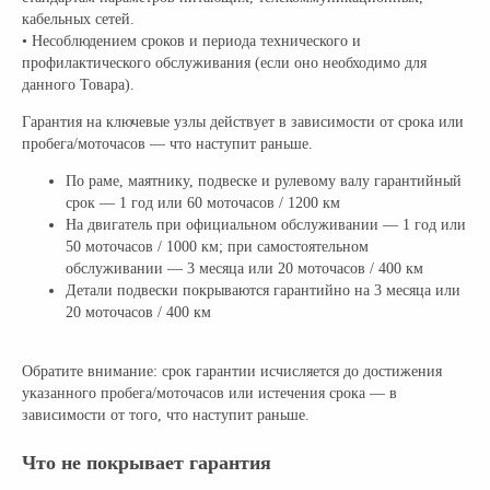
Возврат
Электросамокаты
кабельных сетей.
Гарантия
Электровелосипеды
• Несоблюдением сроков и периода технического и
Электроквадроциклы
Контакты
профилактического обслуживания (если оно необходимо для
Блог
Грузовые электротрициклы
данного Товара).
Электромотоциклы
Аксессуары и
Гарантия на ключевые узлы действует в зависимости от срока или
прочие товары
пробега/моточасов — что наступит раньше.
По раме, маятнику, подвеске и рулевому валу гарантийный
+ 7 (495) 320-95-25
срок — 1 год или 60 моточасов / 1200 км
На двигатель при официальном обслуживании — 1 год или
по всей России
50 моточасов / 1000 км; при самостоятельном
info@citycoco-russia.com
обслуживании — 3 месяца или 20 моточасов / 400 км
Детали подвески покрываются гарантийно на 3 месяца или
20 моточасов / 400 км
Записаться на тест-драйв
Обратите внимание: срок гарантии исчисляется до достижения
Получить консультацию
указанного пробега/моточасов или истечения срока — в
зависимости от того, что наступит раньше.
Что не покрывает гарантия