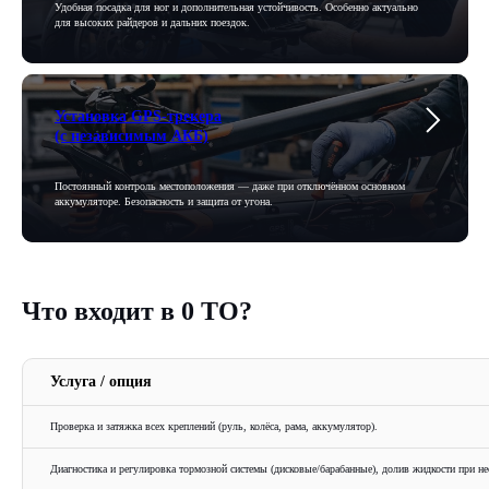
Удобная посадка для ног и дополнительная устойчивость. Особенно актуально
для высоких райдеров и дальних поездок.
Установка GPS-трекера
(с независимым АКБ)
Постоянный контроль местоположения — даже при отключённом основном
аккумуляторе. Безопасность и защита от угона.
Что входит в 0 ТО?
Услуга / опция
Проверка и затяжка всех креплений (руль, колёса, рама, аккумулятор).
Диагностика и регулировка тормозной системы (дисковые/барабанные), долив жидкости при н