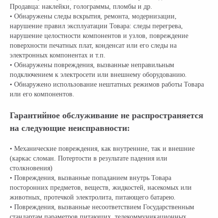
Продавца: наклейки, голограммы, пломбы и др.
• Обнаружены следы вскрытия, ремонта, модернизации,
нарушение правил эксплуатации Товара: следы перегрева,
нарушение целостности компонентов и узлов, повреждение
поверхности печатных плат, конденсат или его следы на
электронных компонентах и т.п.
• Обнаружены повреждения, вызванные неправильным
подключением к электросети или внешнему оборудованию.
• Обнаружено использование нештатных режимов работы Товара
или его компонентов.
Гарантийное обслуживание не распространяется
на следующие неисправности:
Официальный поставщик всех
брендов электротранспорта
• Механические повреждения, как внутренние, так и внешние
(каркас сломан. Потертости в результате падения или
столкновения)
КОМПАНИЯ:
РАЗДЕЛЫ КАТАЛОГА:
• Повреждения, вызванные попаданием внутрь Товара
Главная
Электроскутеры
посторонних предметов, веществ, жидкостей, насекомых или
животных, протечкой электролита, питающего батарею.
Доставка
Электротрициклы
• Повреждения, вызванные несоответствием Государственным
Оплата
Электромотоциклы
стандартам параметров питающих, телекоммуникационных,