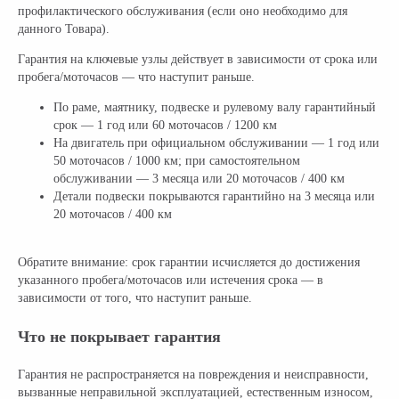
профилактического обслуживания (если оно необходимо для
данного Товара).
Официальный поставщик всех
Гарантия на ключевые узлы действует в зависимости от срока или
брендов электротранспорта
пробега/моточасов — что наступит раньше.
По раме, маятнику, подвеске и рулевому валу гарантийный
КОМПАНИЯ:
РАЗДЕЛЫ КАТАЛОГА:
срок — 1 год или 60 моточасов / 1200 км
На двигатель при официальном обслуживании — 1 год или
Главная
Электроскутеры
50 моточасов / 1000 км; при самостоятельном
Доставка
Электротрициклы
обслуживании — 3 месяца или 20 моточасов / 400 км
Детали подвески покрываются гарантийно на 3 месяца или
Оплата
Электромотоциклы
20 моточасов / 400 км
Возврат
Электросамокаты
Гарантия
Электровелосипеды
Электроквадроциклы
Обратите внимание: срок гарантии исчисляется до достижения
Контакты
указанного пробега/моточасов или истечения срока — в
Блог
Грузовые электротрициклы
зависимости от того, что наступит раньше.
Электромотоциклы
Аксессуары и
прочие товары
Что не покрывает гарантия
+ 7 (495) 320-95-25
Гарантия не распространяется на повреждения и неисправности,
вызванные неправильной эксплуатацией, естественным износом,