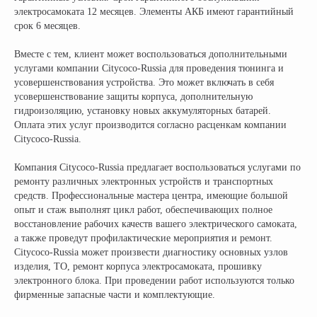
Ростовское Шоссе 11/4
электросамоката 12 месяцев. Элементы АКБ имеют гарантийный
срок 6 месяцев.
ИНН: 502986579524
ОГРН: 319505300005981
Вместе с тем, клиент может воспользоваться дополнительными
ИП Талипов М.Б.
услугами компании Citycoco-Russia для проведения тюнинга и
© CityCoCo Russia Operating Company, LLC. 2019–2026
усовершенствования устройства. Это может включать в себя
Вся представленная на сайте информация, носит информационный характер и ни при каких
усовершенствование защиты корпуса, дополнительную
условиях не является публичной офертой, определяемой положениями Статьи 437(2)
гидроизоляцию, установку новых аккумуляторных батарей.
Гражданского кодекса РФ.
Оплата этих услуг производится согласно расценкам компании
Citycoco-Russia.
Компания Citycoco-Russia предлагает воспользоваться услугами по
ремонту различных электронных устройств и транспортных
средств. Профессиональные мастера центра, имеющие большой
опыт и стаж выполнят цикл работ, обеспечивающих полное
восстановление рабочих качеств вашего электрического самоката,
а также проведут профилактические мероприятия и ремонт.
Citycoco-Russia может произвести диагностику основных узлов
изделия, ТО, ремонт корпуса электросамоката, прошивку
электронного блока. При проведении работ используются только
фирменные запасные части и комплектующие.