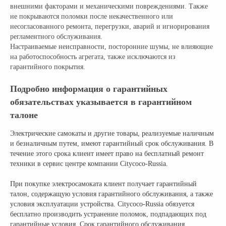
по всей России
внешними факторами и механическими повреждениями. Также
info@citycoco-russia.com
не покрываются поломки после некачественного или
несогласованного ремонта, перегрузки, аварий и игнорирования
регламентного обслуживания.
Записаться на тест-драйв
Настраиваемые неисправности, посторонние шумы, не влияющие
на работоспособность агрегата, также исключаются из
гарантийного покрытия.
Получить консультацию
Подробно информация о гарантийных
обязательствах указывается в гарантийном
талоне
Электрические самокаты и другие товары, реализуемые наличным
и безналичным путем, имеют гарантийный срок обслуживания. В
течение этого срока клиент имеет право на бесплатный ремонт
техники в сервис центре компании Citycoco-Russia.
НАШИ САЛОНЫ:
При покупке электросамоката клиент получает гарантийный
г. Москва, съезд 91-й км МКАД
талон, содержащую условия гарантийного обслуживания, а также
Московская область, г. Мытищи, ул. Ярмарочная с4Б.
условия эксплуатации устройства. Citycoco-Russia обязуется
Павильон Т 10-15
бесплатно производить устранение поломок, подпадающих под
г. Краснодар
гарантийные условия. Срок гарантийного обслуживания