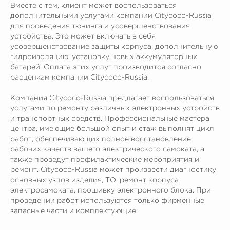
Вместе с тем, клиент может воспользоваться
дополнительными услугами компании Citycoco-Russia
Официальный поставщик всех
брендов электротранспорта
для проведения тюнинга и усовершенствования
устройства. Это может включать в себя
усовершенствование защиты корпуса, дополнительную
КОМПАНИЯ:
РАЗДЕЛЫ КАТАЛОГА:
гидроизоляцию, установку новых аккумуляторных
батарей. Оплата этих услуг производится согласно
Главная
Электроскутеры
расценкам компании Citycoco-Russia.
Доставка
Электротрициклы
Компания Citycoco-Russia предлагает воспользоваться
Оплата
Электромотоциклы
услугами по ремонту различных электронных устройств
Возврат
Электросамокаты
и транспортных средств. Профессиональные мастера
Гарантия
Электровелосипеды
центра, имеющие большой опыт и стаж выполнят цикл
Электроквадроциклы
Контакты
работ, обеспечивающих полное восстановление
Блог
Грузовые электротрициклы
рабочих качеств вашего электрического самоката, а
Электромотоциклы
Аксессуары и
также проведут профилактические мероприятия и
прочие товары
ремонт. Citycoco-Russia может произвести диагностику
основных узлов изделия, ТО, ремонт корпуса
электросамоката, прошивку электронного блока. При
+ 7 (495) 320-95-25
проведении работ используются только фирменные
запасные части и комплектующие.
по всей России