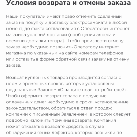
info@citycoco-russia.com
Условия возврата и отмены заказа
Наши покупатели имеют право отменить сделанный
Записаться на тест-драйв
заказ на покупку и доставку электросамоката в любой
момент, до факта согласования с Оператором интернет
Получить консультацию
магазина условий доставки (сообщения адреса и
времени доставки товара). Чтобы произвести отмену
заказа необходимо позвонить Оператору интернет
магазина по указанным на сайте номерам телефонов
или оставить в форме обратной связи заявку на отмену
заказа.
Возврат купленных товаров производится согласно
норм и временных сроков, которые установлены
федеральным Законом «О защите прав потребителей».
НАШИ САЛОНЫ:
Чтобы оформить возврат товара и получение
оплаченных денег необходимо в сроки, установленные
г. Москва, съезд 91-й км МКАД
законодательством, обратиться в отдел продаж
Московская область, г. Мытищи, ул.
компании с письменным Заявлением, в котором следует
Ярмарочная с4Б. Павильон Т 10-15
подробно изложить причины возврата. Компания
г. Краснодар
может отказать в возврате средств, в случае
Ростовское Шоссе 11/4
обнаружения явных дефектов, которые возникли по