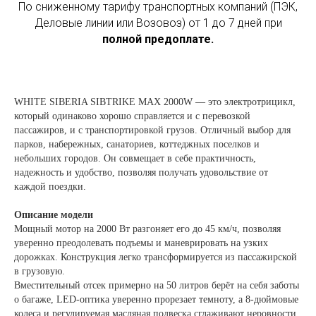
По сниженному тарифу транспортных компаний (ПЭК,
Деловые линии или Возовоз) от 1 до 7 дней при
полной предоплате.
WHITE SIBERIA SIBTRIKE MAX 2000W — это электротрицикл,
который одинаково хорошо справляется и с перевозкой
пассажиров, и с транспортировкой грузов. Отличный выбор для
парков, набережных, санаториев, коттеджных поселков и
небольших городов. Он совмещает в себе практичность,
надежность и удобство, позволяя получать удовольствие от
каждой поездки.
Описание модели
Мощный мотор на 2000 Вт разгоняет его до 45 км/ч, позволяя
уверенно преодолевать подъемы и маневрировать на узких
дорожках. Конструкция легко трансформируется из пассажирской
в грузовую.
Вместительный отсек примерно на 50 литров берёт на себя заботы
о багажe, LED-оптика уверенно прорезает темноту, а 8-дюймовые
колеса и регулируемая масляная подвеска сглаживают неровности,