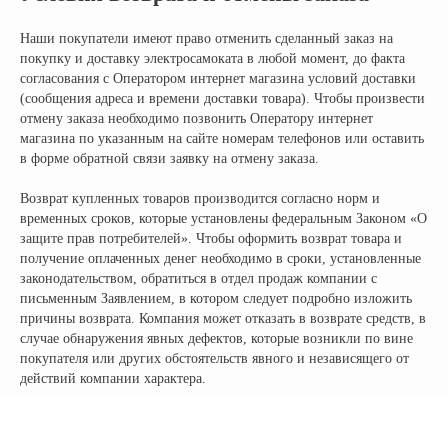
+ 7 (495) 320-95-25
по всей России
Наши покупатели имеют право отменить сделанный заказ на
покупку и доставку электросамоката в любой момент, до факта
info@citycoco-russia.com
согласования с Оператором интернет магазина условий доставки
(сообщения адреса и времени доставки товара). Чтобы произвести
Записаться на тест-драйв
отмену заказа необходимо позвонить Оператору интернет
магазина по указанным на сайте номерам телефонов или оставить
в форме обратной связи заявку на отмену заказа.
Получить консультацию
Возврат купленных товаров производится согласно норм и
временных сроков, которые установлены федеральным Законом «О
защите прав потребителей». Чтобы оформить возврат товара и
получение оплаченных денег необходимо в сроки, установленные
законодательством, обратиться в отдел продаж компании с
письменным Заявлением, в котором следует подробно изложить
причины возврата. Компания может отказать в возврате средств, в
случае обнаружения явных дефектов, которые возникли по вине
покупателя или других обстоятельств явного и независящего от
НАШИ САЛОНЫ:
действий компании характера.
г. Москва, съезд 91-й км МКАД
Московская область, г. Мытищи, ул. Ярмарочная с4Б.
Павильон Т 10-15