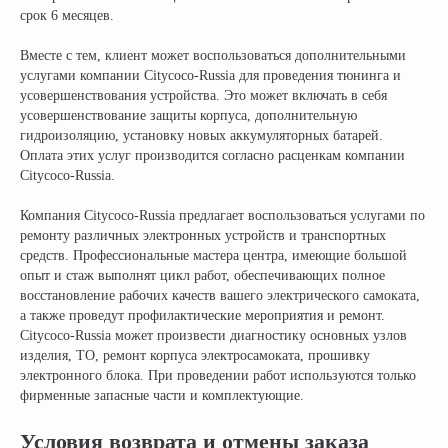
срок 6 месяцев.
Вместе с тем, клиент может воспользоваться дополнительными
услугами компании Citycoco-Russia для проведения тюнинга и
Официальный поставщик всех
усовершенствования устройства. Это может включать в себя
брендов электротранспорта
усовершенствование защиты корпуса, дополнительную
гидроизоляцию, установку новых аккумуляторных батарей.
Оплата этих услуг производится согласно расценкам компании
КОМПАНИЯ:
РАЗДЕЛЫ КАТАЛОГА:
Citycoco-Russia.
Главная
Электроскутеры
Компания Citycoco-Russia предлагает воспользоваться услугами по
Доставка
Электротрициклы
ремонту различных электронных устройств и транспортных
Оплата
Электромотоциклы
средств. Профессиональные мастера центра, имеющие большой
опыт и стаж выполнят цикл работ, обеспечивающих полное
Возврат
Электросамокаты
восстановление рабочих качеств вашего электрического самоката,
Гарантия
Электровелосипеды
а также проведут профилактические мероприятия и ремонт.
Электроквадроциклы
Контакты
Citycoco-Russia может произвести диагностику основных узлов
Блог
Грузовые электротрициклы
изделия, ТО, ремонт корпуса электросамоката, прошивку
Электромотоциклы
Аксессуары и
электронного блока. При проведении работ используются только
прочие товары
фирменные запасные части и комплектующие.
Условия возврата и отмены заказа