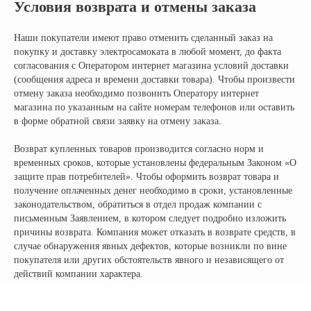
Условия возврата и отмены заказа
ИНН: 502986579524
ОГРН: 319505300005981
Наши покупатели имеют право отменить сделанный заказ на
ИП Талипов М.Б.
покупку и доставку электросамоката в любой момент, до факта
© CityCoCo Russia Operating Company, LLC. 2019–2026
согласования с Оператором интернет магазина условий доставки
Вся представленная на сайте информация, носит информационный характер и ни при каких
(сообщения адреса и времени доставки товара). Чтобы произвести
условиях не является публичной офертой, определяемой положениями Статьи 437(2)
отмену заказа необходимо позвонить Оператору интернет
Гражданского кодекса РФ.
магазина по указанным на сайте номерам телефонов или оставить
в форме обратной связи заявку на отмену заказа.
Возврат купленных товаров производится согласно норм и
временных сроков, которые установлены федеральным Законом «О
защите прав потребителей». Чтобы оформить возврат товара и
получение оплаченных денег необходимо в сроки, установленные
законодательством, обратиться в отдел продаж компании с
письменным Заявлением, в котором следует подробно изложить
причины возврата. Компания может отказать в возврате средств, в
случае обнаружения явных дефектов, которые возникли по вине
покупателя или других обстоятельств явного и независящего от
действий компании характера.