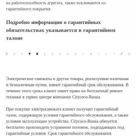
на работоспособность агрегата, также исключаются из
гарантийного покрытия.
Официальный поставщик всех
брендов электротранспорта
Подробно информация о гарантийных
обязательствах указывается в гарантийном
КОМПАНИЯ:
РАЗДЕЛЫ КАТАЛОГА:
талоне
Главная
Электроскутеры
Доставка
Электротрициклы
Оплата
Электромотоциклы
Возврат
Электросамокаты
Гарантия
Электровелосипеды
Электрические самокаты и другие товары, реализуемые наличным
Электроквадроциклы
Контакты
и безналичным путем, имеют гарантийный срок обслуживания. В
Блог
Грузовые электротрициклы
течение этого срока клиент имеет право на бесплатный ремонт
Электромотоциклы
Аксессуары и
техники в сервис центре компании Citycoco-Russia.
прочие товары
При покупке электросамоката клиент получает гарантийный
талон, содержащую условия гарантийного обслуживания, а также
+ 7 (495) 320-95-25
условия эксплуатации устройства. Citycoco-Russia обязуется
бесплатно производить устранение поломок, подпадающих под
по всей России
гарантийные условия. Срок гарантийного обслуживания