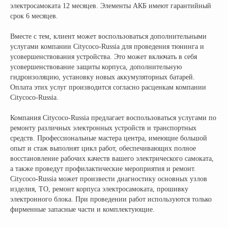
info@citycoco-russia.com
электросамоката 12 месяцев. Элементы АКБ имеют гарантийный
срок 6 месяцев.
Записаться на тест-драйв
Вместе с тем, клиент может воспользоваться дополнительными
услугами компании Citycoco-Russia для проведения тюнинга и
усовершенствования устройства. Это может включать в себя
Получить консультацию
усовершенствование защиты корпуса, дополнительную
гидроизоляцию, установку новых аккумуляторных батарей.
Оплата этих услуг производится согласно расценкам компании
Citycoco-Russia.
Компания Citycoco-Russia предлагает воспользоваться услугами по
ремонту различных электронных устройств и транспортных
средств. Профессиональные мастера центра, имеющие большой
опыт и стаж выполнят цикл работ, обеспечивающих полное
восстановление рабочих качеств вашего электрического самоката,
НАШИ САЛОНЫ:
а также проведут профилактические мероприятия и ремонт.
г. Москва, съезд 91-й км МКАД
Citycoco-Russia может произвести диагностику основных узлов
Московская область, г. Мытищи, ул. Ярмарочная с4Б.
изделия, ТО, ремонт корпуса электросамоката, прошивку
Павильон Т 10-15
электронного блока. При проведении работ используются только
фирменные запасные части и комплектующие.
г. Краснодар
Ростовское Шоссе 11/4