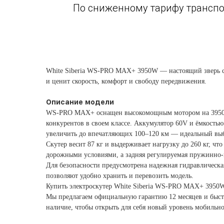
По сниженному тарифу транспо
White Siberia WS-PRO MAX+ 3950W — настоящий зверь сре
и ценит скорость, комфорт и свободу передвижения.
Описание модели
WS-PRO MAX+ оснащен высокомощным мотором на 3950 Вт 
конкурентов в своем классе. Аккумулятор 60V и ёмкостью
увеличить до впечатляющих 100–120 км — идеальный выб
Скутер весит 87 кг и выдерживает нагрузку до 260 кг, ч
дорожными условиями, а задняя регулируемая пружинно-
Для безопасности предусмотрена надежная гидравлическая
позволяют удобно хранить и перевозить модель.
Купить электроскутер White Siberia WS-PRO MAX+ 3950
Мы предлагаем официальную гарантию 12 месяцев и быстр
наличие, чтобы открыть для себя новый уровень мобильн