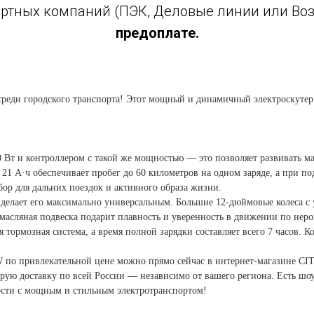
ртных компаний (ПЭК, Деловые линии или Возо
предоплате.
ди городского транспорта! Этот мощный и динамичный электроскутер со
и контроллером с такой же мощностью — это позволяет развивать мак
 21 А·ч обеспечивает пробег до 60 километров на одном заряде, а при 
ор для дальних поездок и активного образа жизни.
то делает его максимально универсальным. Большие 12-дюймовые колеса 
масляная подвеска подарит плавность и уверенность в движении по нер
 тормозная система, а время полной зарядки составляет всего 7 часов.
W по привлекательной цене можно прямо сейчас в интернет-магазине 
ую доставку по всей России — независимо от вашего региона. Есть шоу
ости с мощным и стильным электротранспортом!