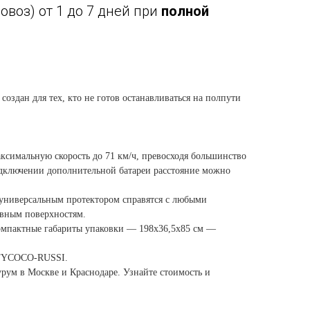
воз) от 1 до 7 дней при
полной
здан для тех, кто не готов останавливаться на полпути
симальную скорость до 71 км/ч, превосходя большинство
подключении дополнительной батареи расстояние можно
с универсальным протектором справятся с любыми
овным поверхностям.
 Компактные габариты упаковки — 198x36,5x85 см —
CITYCOCO-RUSSI.
рум в Москве и Краснодаре. Узнайте стоимость и