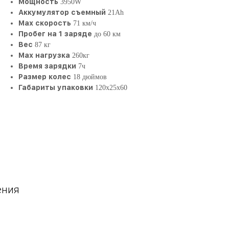
Мощность
3950W
Аккумулятор съемный
21Ah
Max скорость
71 км/ч
Пробег на 1 заряде
до 60 км
Вес
87 кг
Max нагрузка
260кг
Время зарядки
7ч
Размер колес
18 дюймов
Габариты упаковки
120х25х60
ения