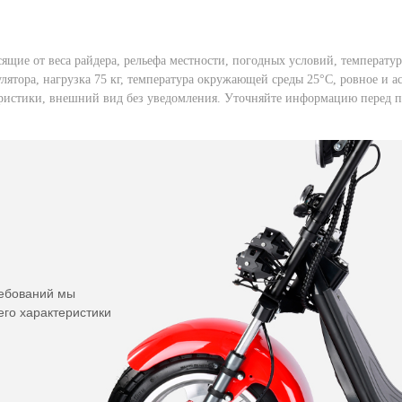
ящие от веса райдера, рельефа местности, погодных условий, температ
лятора, нагрузка 75 кг, температура окружающей среды 25°C, ровное и 
теристики, внешний вид без уведомления. Уточняйте информацию перед 
ребований мы
его характеристики