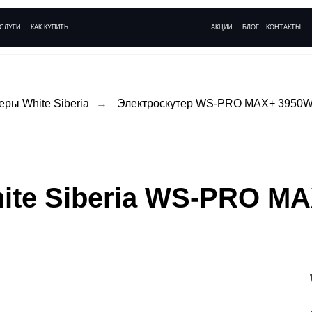
+ 7 (495)
АК КУПИТЬ
АКЦИИ
БЛОГ
КОНТАКТЫ
Ежедневно с 09:
еры White Siberia
→
Электроскутер WS-PRO MAX+ 3950
ite Siberia WS-PRO M