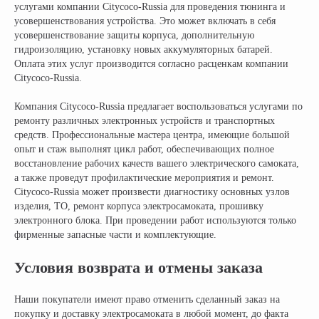
Записаться на тест-драйв
услугами компании Citycoco-Russia для проведения тюнинга и
усовершенствования устройства. Это может включать в себя
усовершенствование защиты корпуса, дополнительную
Получить консультацию
гидроизоляцию, установку новых аккумуляторных батарей.
Оплата этих услуг производится согласно расценкам компании
Citycoco-Russia.
Компания Citycoco-Russia предлагает воспользоваться услугами по
ремонту различных электронных устройств и транспортных
средств. Профессиональные мастера центра, имеющие большой
опыт и стаж выполнят цикл работ, обеспечивающих полное
восстановление рабочих качеств вашего электрического самоката,
а также проведут профилактические мероприятия и ремонт.
НАШИ САЛОНЫ:
Citycoco-Russia может произвести диагностику основных узлов
г. Москва, съезд 91-й км МКАД
изделия, ТО, ремонт корпуса электросамоката, прошивку
электронного блока. При проведении работ используются только
Московская область, г. Мытищи, ул. Ярмарочная с4Б.
Павильон Т 10-15
фирменные запасные части и комплектующие.
г. Краснодар
Условия возврата и отмены заказа
Ростовское Шоссе 11/4
Наши покупатели имеют право отменить сделанный заказ на
ИНН: 502986579524
покупку и доставку электросамоката в любой момент, до факта
ОГРН: 319505300005981