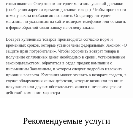
ИП Талипов М.Б.
согласования с Оператором интернет магазина условий доставки
© CityCoCo Russia Operating Company, LLC. 2019–2026
(сообщения адреса и времени доставки товара). Чтобы произвести
Вся представленная на сайте информация, носит информационный характер и ни при каких
отмену заказа необходимо позвонить Оператору интернет
условиях не является публичной офертой, определяемой положениями Статьи 437(2)
магазина по указанным на сайте номерам телефонов или оставить
Гражданского кодекса РФ.
в форме обратной связи заявку на отмену заказа.
Возврат купленных товаров производится согласно норм и
временных сроков, которые установлены федеральным Законом «О
защите прав потребителей». Чтобы оформить возврат товара и
получение оплаченных денег необходимо в сроки, установленные
законодательством, обратиться в отдел продаж компании с
письменным Заявлением, в котором следует подробно изложить
причины возврата. Компания может отказать в возврате средств, в
случае обнаружения явных дефектов, которые возникли по вине
покупателя или других обстоятельств явного и независящего от
действий компании характера.
Рекомендуемые услуги