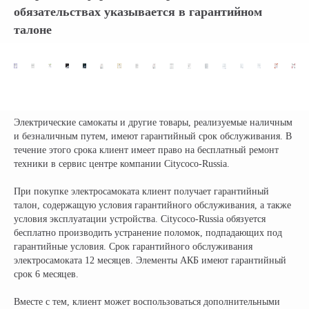
обязательствах указывается в гарантийном
талоне
КОМПАНИЯ:
РАЗДЕЛЫ КАТАЛОГА:
Главная
Электроскутеры
Доставка
Электротрициклы
Оплата
Электромотоциклы
Возврат
Электросамокаты
Электрические самокаты и другие товары, реализуемые наличным
Гарантия
Электровелосипеды
и безналичным путем, имеют гарантийный срок обслуживания. В
Электроквадроциклы
Контакты
течение этого срока клиент имеет право на бесплатный ремонт
Блог
Грузовые электротрициклы
техники в сервис центре компании Citycoco-Russia.
Электромотоциклы
Аксессуары и
прочие товары
При покупке электросамоката клиент получает гарантийный
талон, содержащую условия гарантийного обслуживания, а также
условия эксплуатации устройства. Citycoco-Russia обязуется
бесплатно производить устранение поломок, подпадающих под
+ 7 (495) 320-95-25
гарантийные условия. Срок гарантийного обслуживания
по всей России
электросамоката 12 месяцев. Элементы АКБ имеют гарантийный
info@citycoco-russia.com
срок 6 месяцев.
Вместе с тем, клиент может воспользоваться дополнительными