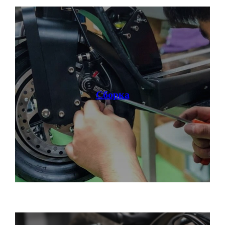
Главная
Электроскутеры
Доставка
Электротрициклы
Оплата
Электромотоциклы
Возврат
Электросамокаты
Гарантия
Электровелосипеды
Электроквадроциклы
Контакты
Блог
Грузовые электротрициклы
Электромотоциклы
Аксессуары и
Сборка
прочие товары
+ 7 (495) 320-95-25
по всей России
info@citycoco-russia.com
Записаться на тест-драйв
Получить консультацию