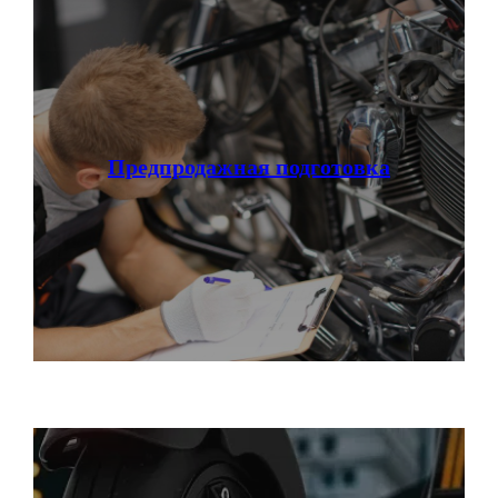
Предпродажная подготовка
НАШИ САЛОНЫ:
г. Москва, съезд 91-й км МКАД
Московская область, г. Мытищи, ул. Ярмарочная с4Б.
Павильон Т 10-15
г. Краснодар
Ростовское Шоссе 11/4
ИНН: 502986579524
ОГРН: 319505300005981
ИП Талипов М.Б.
© CityCoCo Russia Operating Company, LLC. 2019–2026
Вся представленная на сайте информация, носит информационный характер и ни при каких
условиях не является публичной офертой, определяемой положениями Статьи 437(2)
Гражданского кодекса РФ.