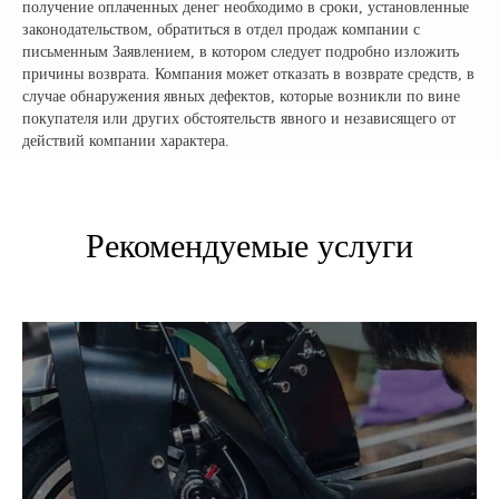
получение оплаченных денег необходимо в сроки, установленные
законодательством, обратиться в отдел продаж компании с
г. Краснодар
письменным Заявлением, в котором следует подробно изложить
Ростовское Шоссе 11/4
причины возврата. Компания может отказать в возврате средств, в
случае обнаружения явных дефектов, которые возникли по вине
ИНН: 502986579524
покупателя или других обстоятельств явного и независящего от
ОГРН: 319505300005981
действий компании характера.
ИП Талипов М.Б.
© CityCoCo Russia Operating Company, LLC. 2019–2026
Вся представленная на сайте информация, носит информационный характер и ни при каких
условиях не является публичной офертой, определяемой положениями Статьи 437(2)
Гражданского кодекса РФ.
Рекомендуемые услуги