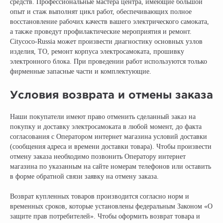
средств. Профессиональные мастера центра, имеющие большой
+ 7 (495) 320-95-25
опыт и стаж выполнят цикл работ, обеспечивающих полное
восстановление рабочих качеств вашего электрического самоката,
по всей России
а также проведут профилактические мероприятия и ремонт.
info@citycoco-russia.com
Citycoco-Russia может произвести диагностику основных узлов
изделия, ТО, ремонт корпуса электросамоката, прошивку
электронного блока. При проведении работ используются только
Записаться на тест-драйв
фирменные запасные части и комплектующие.
Получить консультацию
Условия возврата и отмены заказа
Наши покупатели имеют право отменить сделанный заказ на
покупку и доставку электросамоката в любой момент, до факта
согласования с Оператором интернет магазина условий доставки
(сообщения адреса и времени доставки товара). Чтобы произвести
отмену заказа необходимо позвонить Оператору интернет
магазина по указанным на сайте номерам телефонов или оставить
в форме обратной связи заявку на отмену заказа.
НАШИ САЛОНЫ:
Возврат купленных товаров производится согласно норм и
г. Москва, съезд 91-й км МКАД
временных сроков, которые установлены федеральным Законом «О
Московская область, г. Мытищи, ул. Ярмарочная с4Б.
защите прав потребителей». Чтобы оформить возврат товара и
Павильон Т 10-15