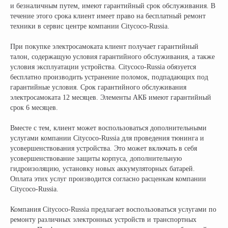
и безналичным путем, имеют гарантийный срок обслуживания. В
течение этого срока клиент имеет право на бесплатный ремонт
техники в сервис центре компании Citycoco-Russia.
При покупке электросамоката клиент получает гарантийный
Официальный поставщик всех
талон, содержащую условия гарантийного обслуживания, а также
брендов электротранспорта
условия эксплуатации устройства. Citycoco-Russia обязуется
бесплатно производить устранение поломок, подпадающих под
гарантийные условия. Срок гарантийного обслуживания
КОМПАНИЯ:
РАЗДЕЛЫ КАТАЛОГА:
электросамоката 12 месяцев. Элементы АКБ имеют гарантийный
срок 6 месяцев.
Главная
Электроскутеры
Доставка
Электротрициклы
Вместе с тем, клиент может воспользоваться дополнительными
Оплата
Электромотоциклы
услугами компании Citycoco-Russia для проведения тюнинга и
Возврат
Электросамокаты
усовершенствования устройства. Это может включать в себя
усовершенствование защиты корпуса, дополнительную
Гарантия
Электровелосипеды
гидроизоляцию, установку новых аккумуляторных батарей.
Электроквадроциклы
Контакты
Оплата этих услуг производится согласно расценкам компании
Блог
Грузовые электротрициклы
Citycoco-Russia.
Электромотоциклы
Аксессуары и
прочие товары
Компания Citycoco-Russia предлагает воспользоваться услугами по
ремонту различных электронных устройств и транспортных