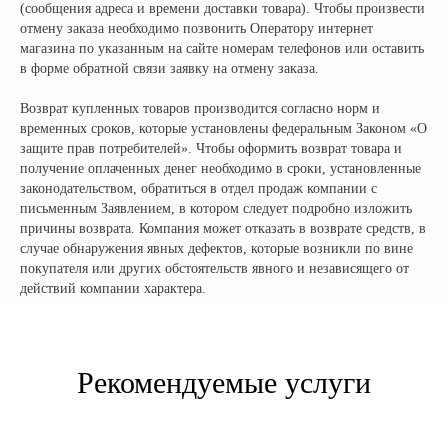
(сообщения адреса и времени доставки товара). Чтобы произвести
отмену заказа необходимо позвонить Оператору интернет
магазина по указанным на сайте номерам телефонов или оставить
в форме обратной связи заявку на отмену заказа.
Возврат купленных товаров производится согласно норм и
временных сроков, которые установлены федеральным Законом «О
защите прав потребителей». Чтобы оформить возврат товара и
получение оплаченных денег необходимо в сроки, установленные
законодательством, обратиться в отдел продаж компании с
письменным Заявлением, в котором следует подробно изложить
Официальный поставщик всех
причины возврата. Компания может отказать в возврате средств, в
брендов электротранспорта
случае обнаружения явных дефектов, которые возникли по вине
покупателя или других обстоятельств явного и независящего от
действий компании характера.
КОМПАНИЯ:
РАЗДЕЛЫ КАТАЛОГА:
Главная
Электроскутеры
Доставка
Электротрициклы
Рекомендуемые услуги
Оплата
Электромотоциклы
Возврат
Электросамокаты
Гарантия
Электровелосипеды
Электроквадроциклы