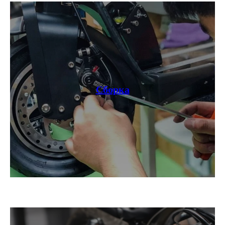
Контакты
Блог
Грузовые электротрициклы
Электромотоциклы
Аксессуары и
прочие товары
+ 7 (495) 320-95-25
по всей России
Сборка
info@citycoco-russia.com
Записаться на тест-драйв
Получить консультацию