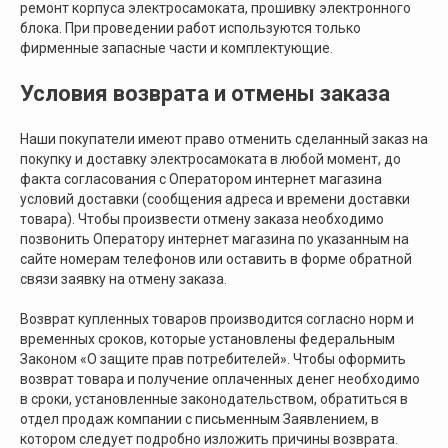
ОГРН: 319505300005981
ремонт корпуса электросамоката, прошивку электронного
ИП Талипов М.Б.
блока. При проведении работ используются только
© CityCoCo Russia Operating Company, LLC. 2019–2025
фирменные запасные части и комплектующие.
Вся представленная на сайте информация, носит информационный характер и ни
при каких условиях не является публичной офертой, определяемой положениями
Условия возврата и отмены заказа
Статьи 437(2) Гражданского кодекса РФ.
Наши покупатели имеют право отменить сделанный заказ на
покупку и доставку электросамоката в любой момент, до
факта согласования с Оператором интернет магазина
условий доставки (сообщения адреса и времени доставки
товара). Чтобы произвести отмену заказа необходимо
позвонить Оператору интернет магазина по указанным на
сайте номерам телефонов или оставить в форме обратной
связи заявку на отмену заказа.
Возврат купленных товаров производится согласно норм и
временных сроков, которые установлены федеральным
Законом «О защите прав потребителей». Чтобы оформить
возврат товара и получение оплаченных денег необходимо
в сроки, установленные законодательством, обратиться в
отдел продаж компании с письменным Заявлением, в
котором следует подробно изложить причины возврата.