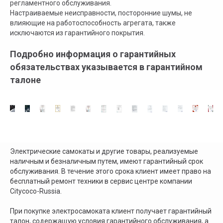
регламентного обслуживания.
Настраиваемые неисправности, посторонние шумы, не
влияющие на работоспособность агрегата, также
исключаются из гарантийного покрытия.
Официальный поставщик всех
брендов электротранспорта
Подробно информация о гарантийных
обязательствах указывается в гарантийном
талоне
Главная
Электроскутеры
Доставка
Электросамокаты
Оплата
Электротрициклы
Возврат
Электроквадроциклы
Гарантия
Электровелосипеды
Бензиновые квадроциклы
Электрические самокаты и другие товары, реализуемые
Контакты
наличным и безналичным путем, имеют гарантийный срок
Блог
Электропогрузчики
Для B2B
обслуживания. В течение этого срока клиент имеет право на
Аксессуары
Электромотоциклы
бесплатный ремонт техники в сервис центре компании
Citycoco-Russia.
+ 7 (495) 320-95-25
При покупке электросамоката клиент получает гарантийный
талон, содержащую условия гарантийного обслуживания, а
По всей России