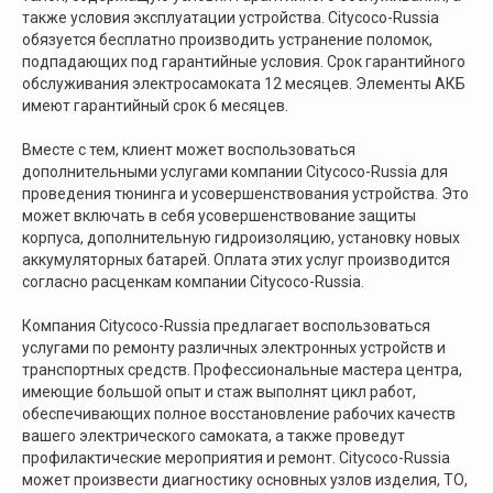
также условия эксплуатации устройства. Citycoco-Russia
info@citycoco-russia.com
обязуется бесплатно производить устранение поломок,
подпадающих под гарантийные условия. Срок гарантийного
Записаться на тест-драйв
обслуживания электросамоката 12 месяцев. Элементы АКБ
имеют гарантийный срок 6 месяцев.
Получить консультацию
Вместе с тем, клиент может воспользоваться
дополнительными услугами компании Citycoco-Russia для
проведения тюнинга и усовершенствования устройства. Это
может включать в себя усовершенствование защиты
корпуса, дополнительную гидроизоляцию, установку новых
аккумуляторных батарей. Оплата этих услуг производится
согласно расценкам компании Citycoco-Russia.
г. Москва, съезд 91-й км МКАД
Московская область, г. Мытищи, ул. Ярмарочная с4Б.
Компания Citycoco-Russia предлагает воспользоваться
Павильон Т 10-15
услугами по ремонту различных электронных устройств и
Ежедневно с 9:00 до 21:00
транспортных средств. Профессиональные мастера центра,
имеющие большой опыт и стаж выполнят цикл работ,
обеспечивающих полное восстановление рабочих качеств
вашего электрического самоката, а также проведут
профилактические мероприятия и ремонт. Citycoco-Russia
может произвести диагностику основных узлов изделия, ТО,
ИНН: 502986579524