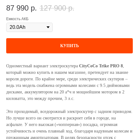
87 990
р.
127 900
р.
Емкость АКБ
КУПИТЬ
Одноместный вариант электроскутера
CityCoCo Trike PRO 8
,
который можно купить в нашем магазине, претендует на звание
короля дороги. По крайне мере, среди электрических скутеров –
ведь эта модель снабжена огромными колесами с 9.5 дюймовыми
дисками, аккумулятором на 20 а*ч и мощнейшим мотором в 2
киловатта, это между прочим, 3 л.с.
Это проходимый, вседорожный электроскутер с задним приводом.
Но лучше всего он смотрится и раскроет себя в городе, на
асфальте. У него высокая («чопперная») посадка, огромная
устойчивость и очень плавный ход, благодаря надувным колесам и
пружинным амортизаторам. В целях безопасности отсек с