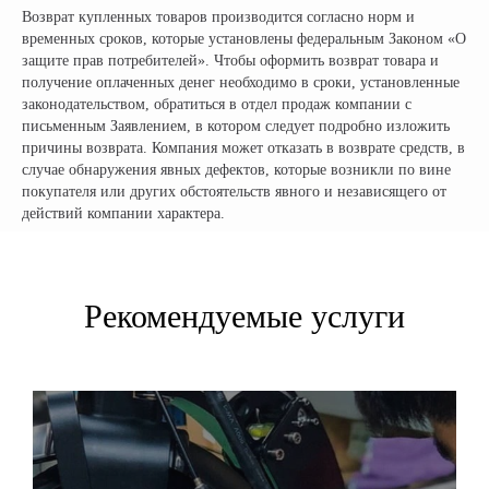
г. Москва, съезд 91-й км МКАД
Возврат купленных товаров производится согласно норм и
временных сроков, которые установлены федеральным Законом «О
Московская область, г. Мытищи, ул. Ярмарочная с4Б.
Павильон Т 10-15
защите прав потребителей». Чтобы оформить возврат товара и
получение оплаченных денег необходимо в сроки, установленные
г. Краснодар
законодательством, обратиться в отдел продаж компании с
Ростовское Шоссе 11/4
письменным Заявлением, в котором следует подробно изложить
причины возврата. Компания может отказать в возврате средств, в
ИНН: 502986579524
случае обнаружения явных дефектов, которые возникли по вине
ОГРН: 319505300005981
покупателя или других обстоятельств явного и независящего от
ИП Талипов М.Б.
действий компании характера.
© CityCoCo Russia Operating Company, LLC. 2019–2026
Вся представленная на сайте информация, носит информационный характер и ни при каких
условиях не является публичной офертой, определяемой положениями Статьи 437(2)
Гражданского кодекса РФ.
Рекомендуемые услуги