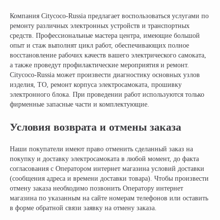
Компания Citycoco-Russia предлагает воспользоваться услугами по
ремонту различных электронных устройств и транспортных
+ 7 (495) 320-95-25
средств. Профессиональные мастера центра, имеющие большой
опыт и стаж выполнят цикл работ, обеспечивающих полное
по всей России
восстановление рабочих качеств вашего электрического самоката,
info@citycoco-russia.com
а также проведут профилактические мероприятия и ремонт.
Citycoco-Russia может произвести диагностику основных узлов
изделия, ТО, ремонт корпуса электросамоката, прошивку
Записаться на тест-драйв
электронного блока. При проведении работ используются только
фирменные запасные части и комплектующие.
Получить консультацию
Условия возврата и отмены заказа
Наши покупатели имеют право отменить сделанный заказ на
покупку и доставку электросамоката в любой момент, до факта
согласования с Оператором интернет магазина условий доставки
(сообщения адреса и времени доставки товара). Чтобы произвести
отмену заказа необходимо позвонить Оператору интернет
магазина по указанным на сайте номерам телефонов или оставить
в форме обратной связи заявку на отмену заказа.
НАШИ САЛОНЫ: