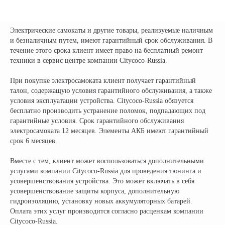
Электрические самокаты и другие товары, реализуемые наличным
и безналичным путем, имеют гарантийный срок обслуживания. В
течение этого срока клиент имеет право на бесплатный ремонт
техники в сервис центре компании Citycoco-Russia.
Официальный поставщик всех
При покупке электросамоката клиент получает гарантийный
брендов электротранспорта
талон, содержащую условия гарантийного обслуживания, а также
условия эксплуатации устройства. Citycoco-Russia обязуется
бесплатно производить устранение поломок, подпадающих под
КОМПАНИЯ:
РАЗДЕЛЫ КАТАЛОГА:
гарантийные условия. Срок гарантийного обслуживания
электросамоката 12 месяцев. Элементы АКБ имеют гарантийный
Главная
Электроскутеры
срок 6 месяцев.
Доставка
Электротрициклы
Оплата
Электромотоциклы
Вместе с тем, клиент может воспользоваться дополнительными
Возврат
Электросамокаты
услугами компании Citycoco-Russia для проведения тюнинга и
усовершенствования устройства. Это может включать в себя
Гарантия
Электровелосипеды
усовершенствование защиты корпуса, дополнительную
Электроквадроциклы
Контакты
гидроизоляцию, установку новых аккумуляторных батарей.
Блог
Грузовые электротрициклы
Оплата этих услуг производится согласно расценкам компании
Электромотоциклы
Аксессуары и
Citycoco-Russia.
прочие товары