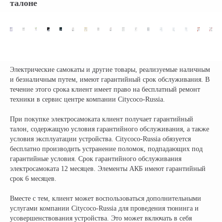
талоне
Электрические самокаты и другие товары, реализуемые наличным
и безналичным путем, имеют гарантийный срок обслуживания. В
течение этого срока клиент имеет право на бесплатный ремонт
техники в сервис центре компании Citycoco-Russia.
Официальный поставщик всех
брендов электротранспорта
При покупке электросамоката клиент получает гарантийный
талон, содержащую условия гарантийного обслуживания, а также
условия эксплуатации устройства. Citycoco-Russia обязуется
КОМПАНИЯ:
РАЗДЕЛЫ КАТАЛОГА:
бесплатно производить устранение поломок, подпадающих под
гарантийные условия. Срок гарантийного обслуживания
Главная
Электроскутеры
электросамоката 12 месяцев. Элементы АКБ имеют гарантийный
Доставка
Электротрициклы
срок 6 месяцев.
Оплата
Электромотоциклы
Возврат
Электросамокаты
Вместе с тем, клиент может воспользоваться дополнительными
Гарантия
Электровелосипеды
услугами компании Citycoco-Russia для проведения тюнинга и
Электроквадроциклы
усовершенствования устройства. Это может включать в себя
Контакты