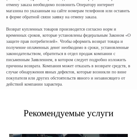
отмену заказа необходимо позвонить Оператору интернет
магазина по указанным на сайте номерам телефонов или оставить
НАШИ САЛОНЫ:
в форме обратной связи заявку на отмену заказа.
г. Москва, съезд 91-й км МКАД
Московская область, г. Мытищи, ул. Ярмарочная с4Б.
Возврат купленных товаров производится согласно норм и
Павильон Т 10-15
временных сроков, которые установлены федеральным Законом «О
защите прав потребителей». Чтобы оформить возврат товара и
г. Краснодар
получение оплаченных денег необходимо в сроки, установленные
Ростовское Шоссе 11/4
законодательством, обратиться в отдел продаж компании с
письменным Заявлением, в котором следует подробно изложить
ИНН: 502986579524
причины возврата. Компания может отказать в возврате средств, в
ОГРН: 319505300005981
случае обнаружения явных дефектов, которые возникли по вине
ИП Талипов М.Б.
покупателя или других обстоятельств явного и независящего от
© CityCoCo Russia Operating Company, LLC. 2019–2026
действий компании характера.
Вся представленная на сайте информация, носит информационный характер и ни при каких
условиях не является публичной офертой, определяемой положениями Статьи 437(2)
Гражданского кодекса РФ.
Рекомендуемые услуги