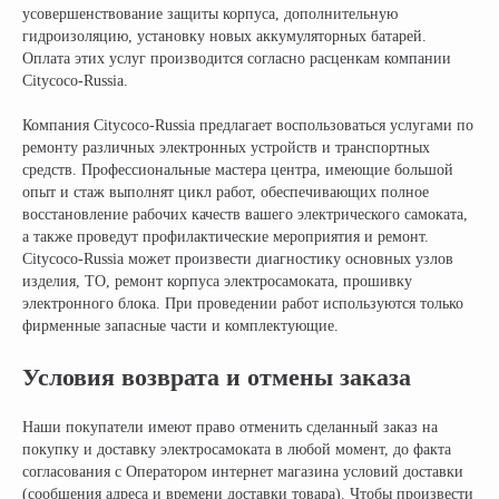
усовершенствование защиты корпуса, дополнительную
Блог
Грузовые электротрициклы
гидроизоляцию, установку новых аккумуляторных батарей.
Электромотоциклы
Аксессуары и
прочие товары
Оплата этих услуг производится согласно расценкам компании
Citycoco-Russia.
Компания Citycoco-Russia предлагает воспользоваться услугами по
+ 7 (495) 320-95-25
ремонту различных электронных устройств и транспортных
средств. Профессиональные мастера центра, имеющие большой
по всей России
опыт и стаж выполнят цикл работ, обеспечивающих полное
info@citycoco-russia.com
восстановление рабочих качеств вашего электрического самоката,
а также проведут профилактические мероприятия и ремонт.
Citycoco-Russia может произвести диагностику основных узлов
Записаться на тест-драйв
изделия, ТО, ремонт корпуса электросамоката, прошивку
электронного блока. При проведении работ используются только
Получить консультацию
фирменные запасные части и комплектующие.
Условия возврата и отмены заказа
Наши покупатели имеют право отменить сделанный заказ на
покупку и доставку электросамоката в любой момент, до факта
согласования с Оператором интернет магазина условий доставки
(сообщения адреса и времени доставки товара). Чтобы произвести