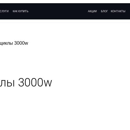
+ 7 (495)
АК КУПИТЬ
АКЦИИ
БЛОГ
КОНТАКТЫ
Ежедневно с 09:
оциклы 3000w
клы 3000w