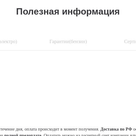
Полезная информация
электро)
Гарантии(бензин)
Серт
течение дня, оплата происходит в момент получения.
Доставка по РФ
о
при
полной предоплате.
Оплатить можно на расчетный счет компании или