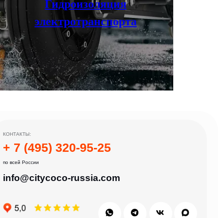
Гидроизоляция
электротранспорта
:
 91-й км МКАД
ть, г. Мытищи, ул. Ярмарочная с4Б.
 11/4
:00
ри каких условиях не является публичной офертой, определяемой
положениями Статьи 437(2) Гражданского кодекса РФ.