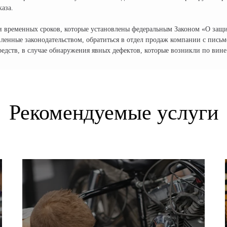
каза.
и временных сроков, которые установлены федеральным Законом «О защи
вленные законодательством, обратиться в отдел продаж компании с пись
редств, в случае обнаружения явных дефектов, которые возникли по вине
Рекомендуемые услуги
РАЗДЕЛЫ КАТАЛОГА:
КОНТАКТЫ:
+ 7 (495
Электроскутеры
по всей России
Электротрициклы
info@cityc
Электромотоциклы