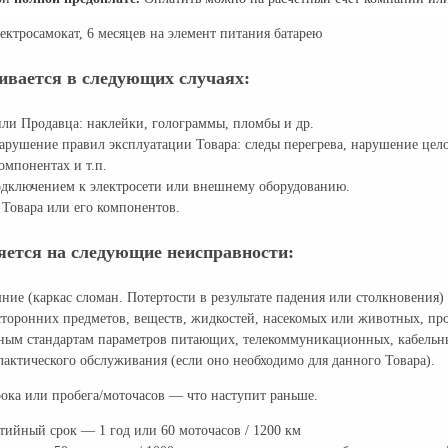
ектросамокат, 6 месяцев на элемент питания батарею
ивается в следующих случаях:
ли Продавца: наклейки, голограммы, пломбы и др.
арушение правил эксплуатации Товара: следы перегрева, нарушение цел
омпонентах и т.п.
дключением к электросети или внешнему оборудованию.
Товара или его компонентов.
яется на следующие неисправности:
ние (каркас сломан. Потертости в результате падения или столкновения)
торонних предметов, веществ, жидкостей, насекомых или животных, про
нным стандартам параметров питающих, телекоммуникационных, кабельны
актического обслуживания (если оно необходимо для данного Товара).
рока или пробега/моточасов — что наступит раньше.
нтийный срок — 1 год или 60 моточасов / 1200 км