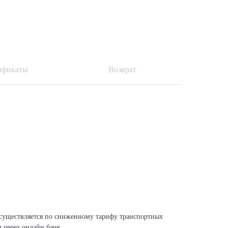
ификаты
Возврат
существляется по сниженному тарифу транспортных
 через онлайн банк.