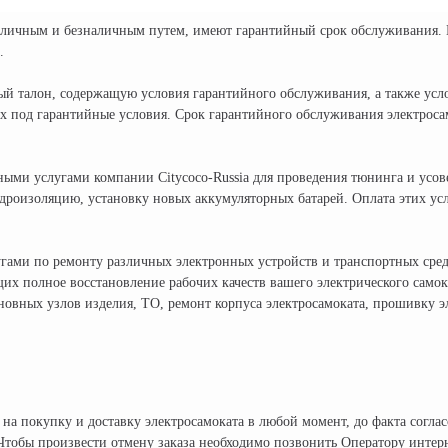
аличным и безналичным путем, имеют гарантийный срок обслуживания. В
.
й талон, содержащую условия гарантийного обслуживания, а также услов
х под гарантийные условия. Срок гарантийного обслуживания электрос
ными услугами компании Citycoco-Russia для проведения тюнинга и усов
роизоляцию, установку новых аккумуляторных батарей. Оплата этих усл
слугами по ремонту различных электронных устройств и транспортных ср
их полное восстановление рабочих качеств вашего электрического самок
сновных узлов изделия, ТО, ремонт корпуса электросамоката, прошивку 
на покупку и доставку электросамоката в любой момент, до факта согла
 Чтобы произвести отмену заказа необходимо позвонить Оператору интер