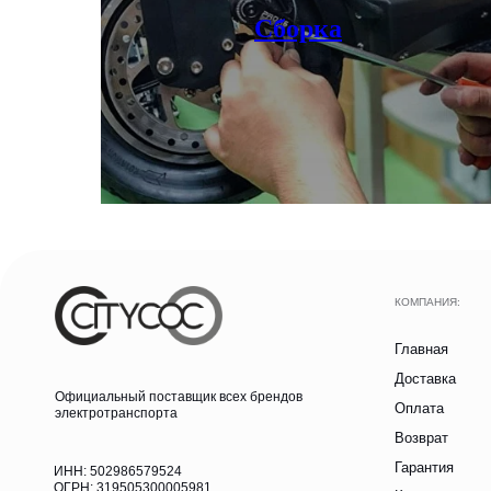
электротранспорта
Сборка
Возврат
Гарантия
ИНН: 502986579524
ОГРН: 319505300005981
Контакты
ИП Талипов М.Б.
Блог
Аксессуары
Записаться на тест-драйв
Получить консультацию
© CityCoCo Russia Operating Company, LLC. 2019–2026