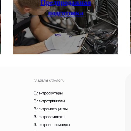
Предпродажная
Электросамокаты
подготовка
Электровелосипеды
Электроквадроциклы
Грузовые электротрициклы
НАШИ САЛОНЫ
Электромотоциклы
г. Москва, съезд
Аксессуары и прочие товары
Московская облас
Павильон Т 10-15
г. Краснодар
Ростовское Шоссе
Ежедневно с 9:00 до 21
Вся представленная на сайте информация, носит информационный характер и ни п