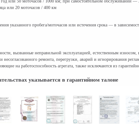
од или 50 моточасов / 1000 км; при самостоятельном обслуживании — 3
ца или 20 моточасов / 400 км
ения указанного пробега/моточасов или истечения срока — в зависимости
авности, вызванные неправильной эксплуатацией, естественным износо
и несогласованного ремонта, перегрузки, аварий и игнорирования регл
яющие на работоспособность агрегата, также исключаются из гарантийн
тельствах указывается в гарантийном талоне