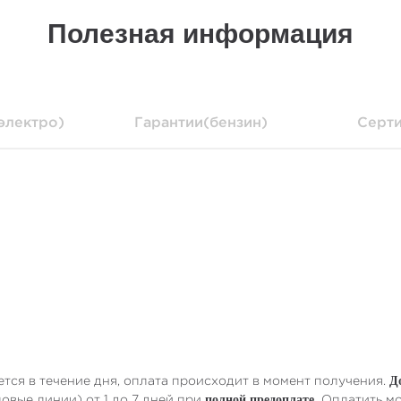
Полезная информация
электро)
Гарантии(бензин)
Серт
тся в течение дня, оплата происходит в момент получения.
Д
вые линии) от 1 до 7 дней при
Оплатить мо
полной предоплате.