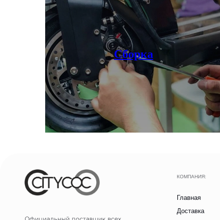
Главная
Доставка
Официальный поставщик всех
Оплата
брендов электротранспорта
Возврат
Сборка
Гарантия
ИНН: 502986579524
ОГРН: 319505300005981
Контакты
ИП Талипов М.Б.
Блог
Аксессуары
Записаться на тест-драйв
Получить консультацию
© CityCoCo Russia Operating Company, LLC. 2019–2026