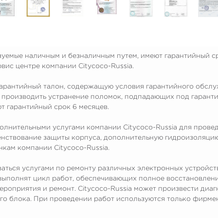
зуемые наличным и безналичным путем, имеют гарантийный ср
вис центре компании Citycoco-Russia.
гарантийный талон, содержащую условия гарантийного обслу
но производить устранение поломок, подпадающих под гаран
т гарантийный срок 6 месяцев.
полнительными услугами компании Citycoco-Russia для пров
шенствование защиты корпуса, дополнительную гидроизоляцию
нкам компании Citycoco-Russia.
ваться услугами по ремонту различных электронных устройс
выполнят цикл работ, обеспечивающих полное восстановлени
ероприятия и ремонт. Citycoco-Russia может произвести диаг
го блока. При проведении работ используются только фирме