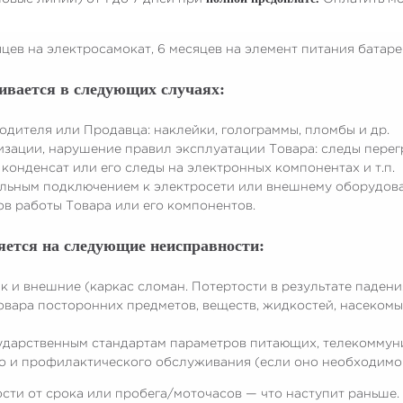
яцев на электросамокат, 6 месяцев на элемент питания батар
ивается в следующих случаях:
дителя или Продавца: наклейки, голограммы, пломбы и др.
изации, нарушение правил эксплуатации Товара: следы перег
конденсат или его следы на электронных компонентах и т.п.
льным подключением к электросети или внешнему оборудов
в работы Товара или его компонентов.
яется на следующие неисправности:
ак и внешние (каркас сломан. Потертости в результате паден
овара посторонних предметов, веществ, жидкостей, насекомы
ударственным стандартам параметров питающих, телекоммуни
о и профилактического обслуживания (если оно необходимо 
ости от срока или пробега/моточасов — что наступит раньше.