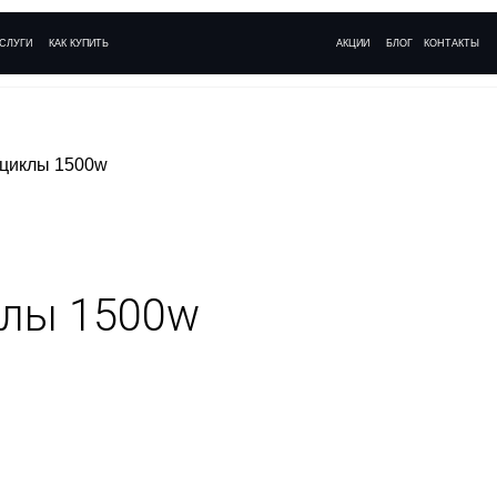
+ 7 (495)
АК КУПИТЬ
АКЦИИ
БЛОГ
КОНТАКТЫ
Ежедневно с 09:0
оциклы 1500w
клы 1500w