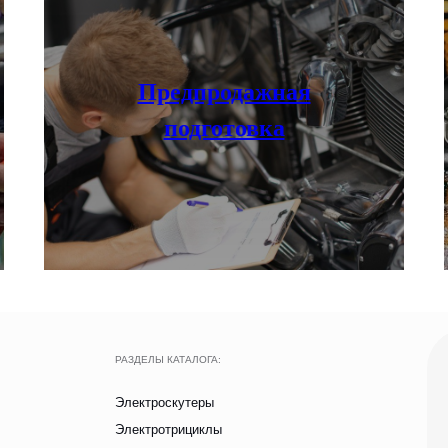
+ 7 (495
Электроскутеры
по всей России
Электротрициклы
info@cityc
Электромотоциклы
Предпродажная
Электросамокаты
Электровелосипеды
подготовка
Электроквадроциклы
Грузовые электротрициклы
НАШИ САЛОНЫ
Электромотоциклы
г. Москва, съезд
Аксессуары и прочие товары
Московская облас
Павильон Т 10-15
г. Краснодар
Ростовское Шоссе
Ежедневно с 9:00 до 2
Вся представленная на сайте информация, носит информационный характ
опреде