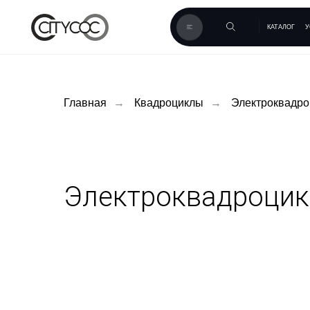
КАТАЛОГ
УСЛУГИ
К
Главная
→
Квадроциклы
→
Электроквадр
Электроквадроци