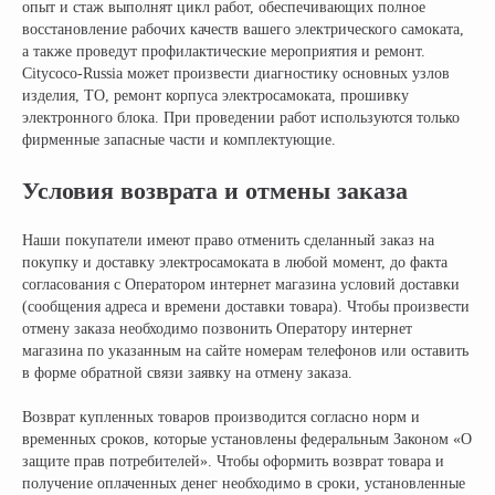
Электроквадроциклы
Контакты
опыт и стаж выполнят цикл работ, обеспечивающих полное
Блог
Грузовые электротрициклы
восстановление рабочих качеств вашего электрического самоката,
Электромотоциклы
Аксессуары и
а также проведут профилактические мероприятия и ремонт.
прочие товары
Citycoco-Russia может произвести диагностику основных узлов
изделия, ТО, ремонт корпуса электросамоката, прошивку
электронного блока. При проведении работ используются только
фирменные запасные части и комплектующие.
+ 7 (495) 320-95-25
по всей России
Условия возврата и отмены заказа
info@citycoco-russia.com
Наши покупатели имеют право отменить сделанный заказ на
покупку и доставку электросамоката в любой момент, до факта
Записаться на тест-драйв
согласования с Оператором интернет магазина условий доставки
(сообщения адреса и времени доставки товара). Чтобы произвести
Получить консультацию
отмену заказа необходимо позвонить Оператору интернет
магазина по указанным на сайте номерам телефонов или оставить
в форме обратной связи заявку на отмену заказа.
Возврат купленных товаров производится согласно норм и
временных сроков, которые установлены федеральным Законом «О
защите прав потребителей». Чтобы оформить возврат товара и
получение оплаченных денег необходимо в сроки, установленные