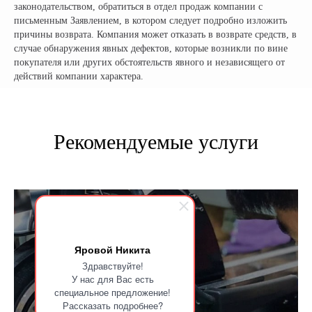
законодательством, обратиться в отдел продаж компании с
письменным Заявлением, в котором следует подробно изложить
причины возврата. Компания может отказать в возврате средств, в
НАШИ САЛОНЫ:
случае обнаружения явных дефектов, которые возникли по вине
г. Москва, съезд 91-й км МКАД
покупателя или других обстоятельств явного и независящего от
Московская область, г. Мытищи, ул. Ярмарочная с4Б.
действий компании характера.
Павильон Т 10-15
г. Краснодар
Ростовское Шоссе 11/4
Рекомендуемые услуги
ИНН: 502986579524
ОГРН: 319505300005981
ИП Талипов М.Б.
© CityCoCo Russia Operating Company, LLC. 2019–2026
Вся представленная на сайте информация, носит информационный характер и ни при каких
условиях не является публичной офертой, определяемой положениями Статьи 437(2)
Гражданского кодекса РФ.
Яровой Никита
Здравствуйте!
У нас для Вас есть
специальное предложение!
Рассказать подробнее?
Сборка