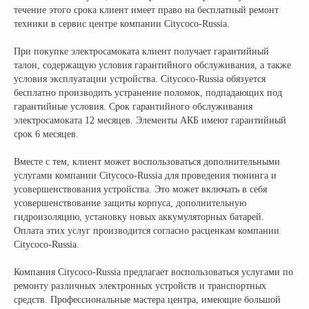
течение этого срока клиент имеет право на бесплатный ремонт
техники в сервис центре компании Citycoco-Russia.
При покупке электросамоката клиент получает гарантийный
талон, содержащую условия гарантийного обслуживания, а также
условия эксплуатации устройства. Citycoco-Russia обязуется
бесплатно производить устранение поломок, подпадающих под
гарантийные условия. Срок гарантийного обслуживания
электросамоката 12 месяцев. Элементы АКБ имеют гарантийный
срок 6 месяцев.
Официальный поставщик всех
брендов электротранспорта
Вместе с тем, клиент может воспользоваться дополнительными
услугами компании Citycoco-Russia для проведения тюнинга и
усовершенствования устройства. Это может включать в себя
КОМПАНИЯ:
РАЗДЕЛЫ КАТАЛОГА:
усовершенствование защиты корпуса, дополнительную
гидроизоляцию, установку новых аккумуляторных батарей.
Главная
Электроскутеры
Оплата этих услуг производится согласно расценкам компании
Citycoco-Russia.
Доставка
Электротрициклы
Оплата
Электромотоциклы
Компания Citycoco-Russia предлагает воспользоваться услугами по
Возврат
Электросамокаты
ремонту различных электронных устройств и транспортных
Гарантия
Электровелосипеды
средств. Профессиональные мастера центра, имеющие большой