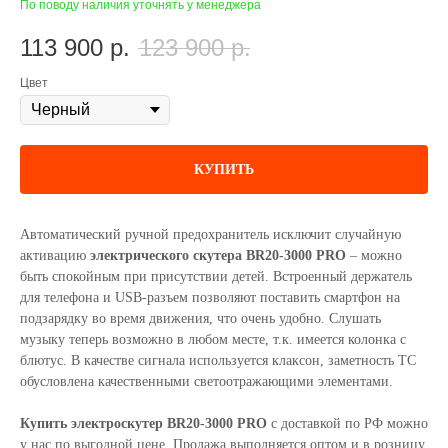
По поводу наличия уточнять у менеджера
113 900
р.
123 900
р.
Цвет
КУПИТЬ
Автоматический ручной предохранитель исключит случайную
активацию
электрического скутера BR20-3000 PRO
– можно
быть спокойным при присутствии детей. Встроенный держатель
для телефона и USB-разъем позволяют поставить смартфон на
подзарядку во время движения, что очень удобно. Слушать
музыку теперь возможно в любом месте, т.к. имеется колонка с
блютус. В качестве сигнала используется клаксон, заметность ТС
обусловлена качественными светоотражающими элементами.
Купить электроскутер BR20-3000 PRO
с доставкой по РФ можно
у нас по выгодной цене. Продажа выполняется оптом и в розницу.