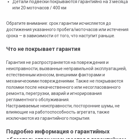
Детали подвески покрываются гарантийно на 3 месяца
или 20 моточасов / 400 км
Обратите внимание: срок гарантии исчисляется до
достижения указанного пробега/моточасов или истечения
срока — в зависимости от того, что наступит раньше.
Что не покрывает гарантия
Официальный поставщик всех
брендов электротранспорта
Гарантия не распространяется на повреждения и
неисправности, вызванные неправильной эксплуатацией,
естественным износом, внешними факторами и
механическими повреждениями. Также не покрываются
поломки после некачественного или несогласованного
Главная
Электроскутеры
ремонта, перегрузки, аварий и игнорирования
Доставка
Электросамокаты
регламентного обслуживания.
Оплата
Электротрициклы
Настраиваемые неисправности, посторонние шумы, не
Возврат
Электроквадроциклы
влияющие на работоспособность агрегата, также
Гарантия
Электровелосипеды
исключаются из гарантийного покрытия.
Бензиновые квадроциклы
Контакты
Подробно информация о гарантийных
Блог
Электропогрузчики
Для B2B
Аксессуары
Электромотоциклы