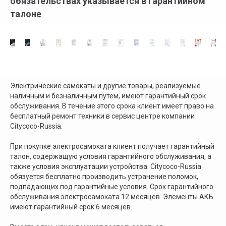
обязательствах указывается в гарантийном
талоне
+ 7 (495) 320-95-25
По всей России
info@citycoco-russia.com
Электрические самокаты и другие товары, реализуемые
Записаться на тест-драйв
наличным и безналичным путем, имеют гарантийный срок
обслуживания. В течение этого срока клиент имеет право на
Получить консультацию
бесплатный ремонт техники в сервис центре компании
Citycoco-Russia.
При покупке электросамоката клиент получает гарантийный
талон, содержащую условия гарантийного обслуживания, а
также условия эксплуатации устройства. Citycoco-Russia
обязуется бесплатно производить устранение поломок,
г. Москва, съезд 91-й км МКАД
подпадающих под гарантийные условия. Срок гарантийного
Московская область, г. Мытищи, ул. Ярмарочная с4Б.
обслуживания электросамоката 12 месяцев. Элементы АКБ
Павильон Т 10-15
имеют гарантийный срок 6 месяцев.
Ежедневно с 9:00 до 21:00