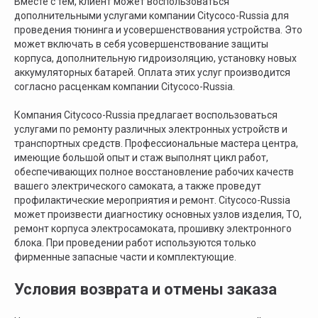
Вместе с тем, клиент может воспользоваться
дополнительными услугами компании Citycoco-Russia для
проведения тюнинга и усовершенствования устройства. Это
может включать в себя усовершенствование защиты
корпуса, дополнительную гидроизоляцию, установку новых
ИНН: 502986579524
аккумуляторных батарей. Оплата этих услуг производится
ОГРН: 319505300005981
ИП Талипов М.Б.
согласно расценкам компании Citycoco-Russia.
© CityCoCo Russia Operating Company, LLC. 2019–2025
Компания Citycoco-Russia предлагает воспользоваться
Вся представленная на сайте информация, носит информационный характер и ни
при каких условиях не является публичной офертой, определяемой положениями
услугами по ремонту различных электронных устройств и
Статьи 437(2) Гражданского кодекса РФ.
транспортных средств. Профессиональные мастера центра,
имеющие большой опыт и стаж выполнят цикл работ,
обеспечивающих полное восстановление рабочих качеств
вашего электрического самоката, а также проведут
профилактические мероприятия и ремонт. Citycoco-Russia
может произвести диагностику основных узлов изделия, ТО,
ремонт корпуса электросамоката, прошивку электронного
блока. При проведении работ используются только
фирменные запасные части и комплектующие.
Условия возврата и отмены заказа