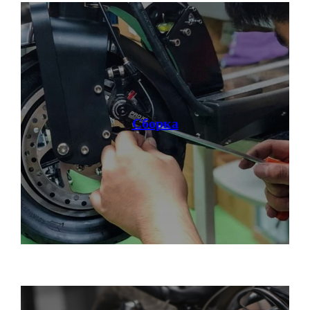
Контакты
Блог
Грузовые электротрициклы
Электромотоциклы
Аксессуары и
прочие товары
+ 7 (495) 320-95-25
по всей России
Сборка
info@citycoco-russia.com
Записаться на тест-драйв
Получить консультацию