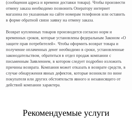
(сообщения адреса и времени доставки товара). Чтобы произвести
отмену заказа необходимо позвонить Оператору интернет
магазина по указанным на сайте номерам телефонов или оставить
в форме обратной связи заявку на отмену заказа.
Возврат купленных товаров производится согласно норм и
временных сроков, которые установлены федеральным Законом «О
защите прав потребителей». Чтобы оформить возврат товара и
получение оплаченных денег необходимо в сроки, установленные
законодательством, обратиться в отдел продаж компании с
письменным Заявлением, в котором следует подробно изложить
Официальный поставщик всех
причины возврата. Компания может отказать в возврате средств, в
брендов электротранспорта
случае обнаружения явных дефектов, которые возникли по вине
покупателя или других обстоятельств явного и независящего от
действий компании характера.
КОМПАНИЯ:
РАЗДЕЛЫ КАТАЛОГА:
Главная
Электроскутеры
Доставка
Электротрициклы
Рекомендуемые услуги
Оплата
Электромотоциклы
Возврат
Электросамокаты
Гарантия
Электровелосипеды
Электроквадроциклы