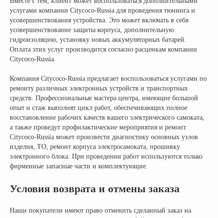
Вместе с тем, клиент может воспользоваться дополнительными
Записаться на тест-драйв
услугами компании Citycoco-Russia для проведения тюнинга и
усовершенствования устройства. Это может включать в себя
усовершенствование защиты корпуса, дополнительную
Получить консультацию
гидроизоляцию, установку новых аккумуляторных батарей.
Оплата этих услуг производится согласно расценкам компании
Citycoco-Russia.
Компания Citycoco-Russia предлагает воспользоваться услугами по
ремонту различных электронных устройств и транспортных
средств. Профессиональные мастера центра, имеющие большой
опыт и стаж выполнят цикл работ, обеспечивающих полное
восстановление рабочих качеств вашего электрического самоката,
а также проведут профилактические мероприятия и ремонт.
НАШИ САЛОНЫ:
Citycoco-Russia может произвести диагностику основных узлов
г. Москва, съезд 91-й км МКАД
изделия, ТО, ремонт корпуса электросамоката, прошивку
Московская область, г. Мытищи, ул. Ярмарочная с4Б.
электронного блока. При проведении работ используются только
Павильон Т 10-15
фирменные запасные части и комплектующие.
г. Краснодар
Условия возврата и отмены заказа
Ростовское Шоссе 11/4
Наши покупатели имеют право отменить сделанный заказ на
ИНН: 502986579524