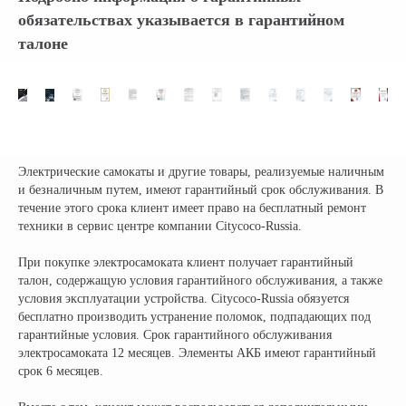
брендов электротранспорта
обязательствах указывается в гарантийном
талоне
КОМПАНИЯ:
РАЗДЕЛЫ КАТАЛОГА:
Главная
Электроскутеры
Доставка
Электротрициклы
Оплата
Электромотоциклы
Возврат
Электросамокаты
Электрические самокаты и другие товары, реализуемые наличным
Гарантия
Электровелосипеды
и безналичным путем, имеют гарантийный срок обслуживания. В
Электроквадроциклы
Контакты
течение этого срока клиент имеет право на бесплатный ремонт
Блог
Грузовые электротрициклы
техники в сервис центре компании Citycoco-Russia.
Электромотоциклы
Аксессуары и
прочие товары
При покупке электросамоката клиент получает гарантийный
талон, содержащую условия гарантийного обслуживания, а также
условия эксплуатации устройства. Citycoco-Russia обязуется
+ 7 (495) 320-95-25
бесплатно производить устранение поломок, подпадающих под
гарантийные условия. Срок гарантийного обслуживания
по всей России
электросамоката 12 месяцев. Элементы АКБ имеют гарантийный
info@citycoco-russia.com
срок 6 месяцев.