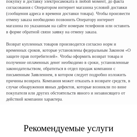
ОГРН: 319505300005981
покупку и доставку электросамоката в любой момент, до факта
ИП Талипов М.Б.
согласования с Оператором интернет магазина условий доставки
© CityCoCo Russia Operating Company, LLC. 2019–2026
(сообщения адреса и времени доставки товара). Чтобы произвести
Вся представленная на сайте информация, носит информационный характер и ни при каких
отмену заказа необходимо позвонить Оператору интернет
условиях не является публичной офертой, определяемой положениями Статьи 437(2)
магазина по указанным на сайте номерам телефонов или оставить
Гражданского кодекса РФ.
в форме обратной связи заявку на отмену заказа.
Возврат купленных товаров производится согласно норм и
временных сроков, которые установлены федеральным Законом «О
защите прав потребителей». Чтобы оформить возврат товара и
получение оплаченных денег необходимо в сроки, установленные
законодательством, обратиться в отдел продаж компании с
письменным Заявлением, в котором следует подробно изложить
причины возврата. Компания может отказать в возврате средств, в
случае обнаружения явных дефектов, которые возникли по вине
покупателя или других обстоятельств явного и независящего от
действий компании характера.
Рекомендуемые услуги