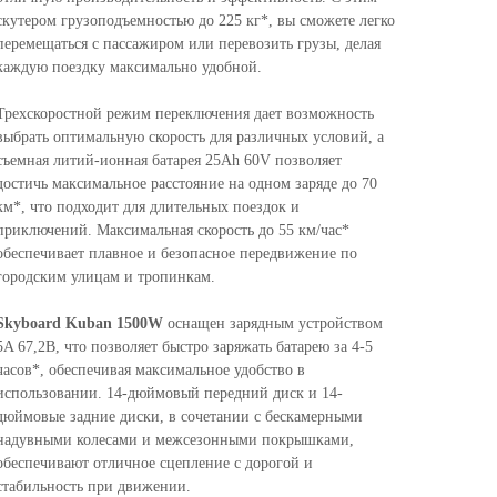
скутером грузоподъемностью до 225 кг*, вы сможете легко
перемещаться с пассажиром или перевозить грузы, делая
каждую поездку максимально удобной.
Трехскоростной режим переключения дает возможность
выбрать оптимальную скорость для различных условий, а
съемная литий-ионная батарея 25Аh 60V позволяет
достичь максимальное расстояние на одном заряде до 70
км*, что подходит для длительных поездок и
приключений. Максимальная скорость до 55 км/час*
обеспечивает плавное и безопасное передвижение по
городским улицам и тропинкам.
Skyboard Kuban 1500W
оснащен зарядным устройством
5A 67,2В, что позволяет быстро заряжать батарею за 4-5
часов*, обеспечивая максимальное удобство в
использовании. 14-дюймовый передний диск и 14-
дюймовые задние диски, в сочетании с бескамерными
надувными колесами и межсезонными покрышками,
обеспечивают отличное сцепление с дорогой и
стабильность при движении.