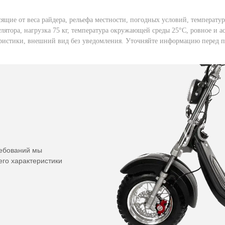
ящие от веса райдера, рельефа местности, погодных условий, температ
лятора, нагрузка 75 кг, температура окружающей среды 25°C, ровное и 
теристики, внешний вид без уведомления. Уточняйте информацию перед 
ребований мы
его характеристики