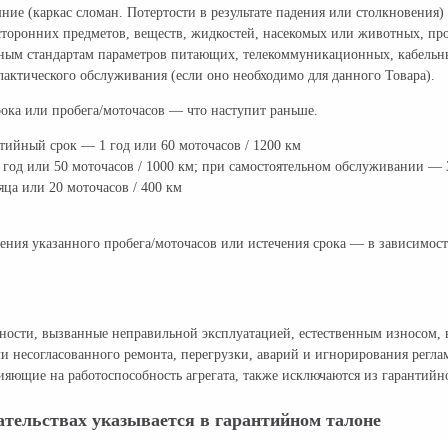
ние (каркас сломан. Потертости в результате падения или столкновения)
торонних предметов, веществ, жидкостей, насекомых или животных, про
нным стандартам параметров питающих, телекоммуникационных, кабельны
актического обслуживания (если оно необходимо для данного Товара).
рока или пробега/моточасов — что наступит раньше.
нтийный срок — 1 год или 60 моточасов / 1200 км
од или 50 моточасов / 1000 км; при самостоятельном обслуживании — 3
ца или 20 моточасов / 400 км
ения указанного пробега/моточасов или истечения срока — в зависимости
авности, вызванные неправильной эксплуатацией, естественным износо
и несогласованного ремонта, перегрузки, аварий и игнорирования регл
яющие на работоспособность агрегата, также исключаются из гарантийн
тельствах указывается в гарантийном талоне