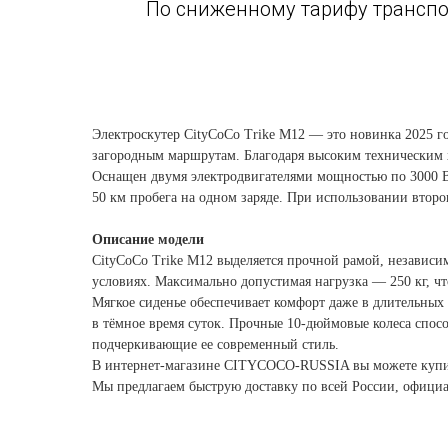
По сниженному тарифу транспо
Электроскутер CityCoCo Trike M12 — это новинка 2025 г
загородным маршрутам. Благодаря высоким техническим 
Оснащен двумя электродвигателями мощностью по 3000 Вт
50 км пробега на одном заряде. При использовании второг
Описание модели
CityCoCo Trike M12 выделяется прочной рамой, независи
условиях. Максимально допустимая нагрузка — 250 кг, чт
Мягкое сиденье обеспечивает комфорт даже в длительных
в тёмное время суток. Прочные 10-дюймовые колеса спос
подчеркивающие ее современный стиль.
В интернет-магазине CITYCOCO-RUSSIA вы можете купить
Мы предлагаем быструю доставку по всей России, официа