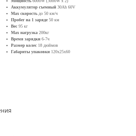
Мощность
6000W (3000W х 2)
Аккумулятор съемный
30Ah 60V
Max скорость
до 50 км/ч
Пробег на 1 заряде
50 км
Вес
95 кг
Max нагрузка
200кг
Время зарядки
6-7ч
Размер колес
18 дюймов
Габариты упаковки
120х25х60
ения