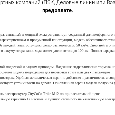
ртных компаний (ПЭК, Деловые линии или Возо
предоплате.
ода, стильный и мощный электротранспорт, созданный для комфортного 
характеристикам и продуманной конструкции, модель обеспечивает отли
 каждый, электротрицикл легко разгоняется до 50 км/ч. Энергией его п
о аккумулятора запас хода может увеличиться до 100 км. Полная зарядка 
мой подвеской и задним приводом. Надежные гидравлические тормоза н
о делает модель подходящей для перевозки груза или двух пассажиров.
 поездках. Удобная металлическая корзина добавляет практичности, а с
обствуют устойчивости на дороге. Обновлённая версия модели получила
 электроскутер CityCoCo Trike M12 по привлекательной цене.
льную гарантию 12 месяцев и лучшую стоимость на качественную электр