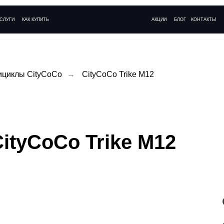
+ 7 (495)
АК КУПИТЬ
АКЦИИ
БЛОГ
КОНТАКТЫ
Ежедневно с 09:
ициклы CityCoCo
→
CityCoCo Trike M12
ityCoCo Trike M12