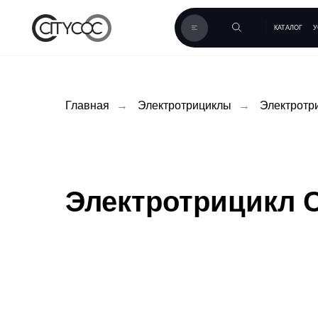
КАТАЛОГ
УСЛУГИ
К
Главная
→
Электротрициклы
→
Электротр
Электротрицикл C