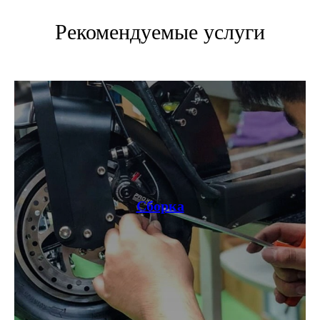
Рекомендуемые услуги
КОМПАНИЯ:
РАЗДЕЛЫ КАТАЛОГА:
Главная
Электроскутеры
Доставка
Электротрициклы
Оплата
Электромотоциклы
Возврат
Электросамокаты
Гарантия
Электровелосипеды
Электроквадроциклы
Контакты
Блог
Грузовые электротрициклы
Электромотоциклы
Аксессуары и
прочие товары
Сборка
+ 7 (495) 320-95-25
по всей России
info@citycoco-russia.com
Записаться на тест-драйв