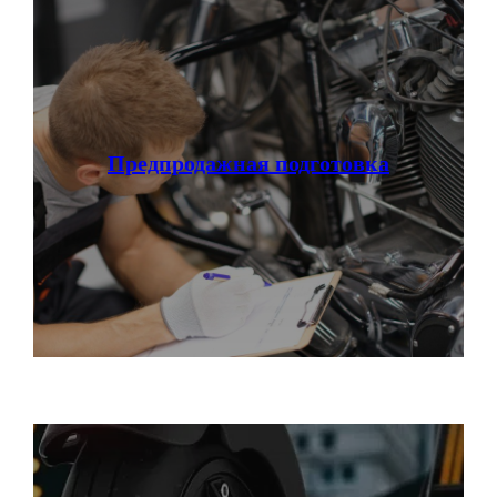
НАШИ САЛОНЫ:
г. Москва, съезд 91-й км МКАД
Московская область, г. Мытищи, ул. Ярмарочная с4Б.
Павильон Т 10-15
Предпродажная подготовка
г. Краснодар
Ростовское Шоссе 11/4
ИНН: 502986579524
ОГРН: 319505300005981
ИП Талипов М.Б.
© CityCoCo Russia Operating Company, LLC. 2019–2026
Вся представленная на сайте информация, носит информационный характер и ни при каких
условиях не является публичной офертой, определяемой положениями Статьи 437(2)
Гражданского кодекса РФ.