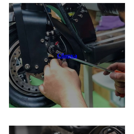
Электроквадроциклы
Контакты
Блог
Грузовые электротрициклы
Электромотоциклы
Аксессуары и
прочие товары
+ 7 (495) 320-95-25
по всей России
Сборка
info@citycoco-russia.com
Записаться на тест-драйв
Получить консультацию