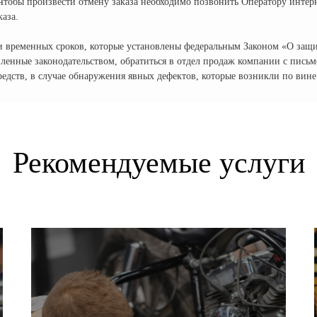
 Чтобы произвести отмену заказа необходимо позвонить Оператору интер
каза.
и временных сроков, которые установлены федеральным Законом «О защи
вленные законодательством, обратиться в отдел продаж компании с пись
редств, в случае обнаружения явных дефектов, которые возникли по вине
Рекомендуемые услуги
РАЗДЕЛЫ КАТАЛОГА:
КОНТАКТЫ:
+ 7 (495
Электроскутеры
по всей России
Электротрициклы
info@cityc