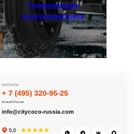
Гидроизоляция
электротранспорта
:
 91-й км МКАД
ть, г. Мытищи, ул. Ярмарочная с4Б.
 11/4
:00
ри каких условиях не является публичной офертой, определяемой
положениями Статьи 437(2) Гражданского кодекса РФ.