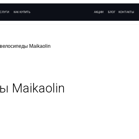
+ 7 (495)
АК КУПИТЬ
АКЦИИ
БЛОГ
КОНТАКТЫ
Ежедневно с 09:
велосипеды Maikaolin
 Maikaolin