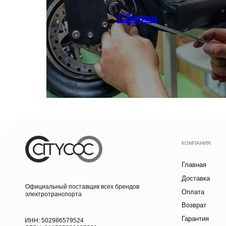
Оплата
электротранспорта
Возврат
Сборка
Гарантия
ИНН: 502986579524
ОГРН: 319505300005981
Контакты
ИП Талипов М.Б.
Блог
Аксессуары
Записаться на тест-драйв
Получить консультацию
© CityCoCo Russia Operating Company, LLC. 2019–2026