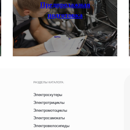
Электромотоциклы
Предпродажная
Электросамокаты
подготовка
Электровелосипеды
Электроквадроциклы
Грузовые электротрициклы
НАШИ САЛОНЫ
Электромотоциклы
г. Москва, съезд
Аксессуары и прочие товары
Московская облас
Павильон Т 10-15
г. Краснодар
Ростовское Шоссе
Ежедневно с 9:00 до 21
Вся представленная на сайте информация, носит информационный характер и ни п