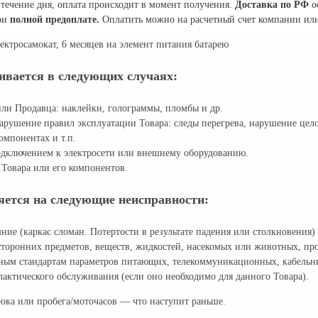
течение дня, оплата происходит в момент получения.
Доставка по РФ
о
при
полной предоплате.
Оплатить можно на расчетный счет компании или
ектросамокат, 6 месяцев на элемент питания батарею
ивается в следующих случаях:
ли Продавца: наклейки, голограммы, пломбы и др.
арушение правил эксплуатации Товара: следы перегрева, нарушение цел
омпонентах и т.п.
дключением к электросети или внешнему оборудованию.
Товара или его компонентов.
яется на следующие неисправности:
ние (каркас сломан. Потертости в результате падения или столкновения)
торонних предметов, веществ, жидкостей, насекомых или животных, про
нным стандартам параметров питающих, телекоммуникационных, кабельны
актического обслуживания (если оно необходимо для данного Товара).
рока или пробега/моточасов — что наступит раньше.