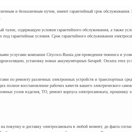
аличным и безналичным путем, имеют гарантийный срок обслуживания. В
.
й талон, содержащую условия гарантийного обслуживания, а также услов
х под гарантийные условия. Срок гарантийного обслуживания электрос
ными услугами компании Citycoco-Russia для проведения тюнинга и усов
роизоляцию, установку новых аккумуляторных батарей. Оплата этих усл
слугами по ремонту различных электронных устройств и транспортных ср
их полное восстановление рабочих качеств вашего электрического самок
сновных узлов изделия, ТО, ремонт корпуса электросамоката, прошивку 
на покупку и доставку электросамоката в любой момент, до факта согла