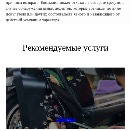
причины возврата. Компания может отказать в возврате средств, в
Ростовское Шоссе 11/4
случае обнаружения явных дефектов, которые возникли по вине
покупателя или других обстоятельств явного и независящего от
ИНН: 502986579524
действий компании характера.
ОГРН: 319505300005981
ИП Талипов М.Б.
© CityCoCo Russia Operating Company, LLC. 2019–2026
Вся представленная на сайте информация, носит информационный характер и ни при каких
условиях не является публичной офертой, определяемой положениями Статьи 437(2)
Рекомендуемые услуги
Гражданского кодекса РФ.
Сборка