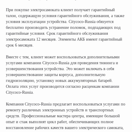
При покупке электросамоката клиент получает гарантийный
талон, содержащую условия гарантийного обслуживания, а также
Официальный поставщик всех
условия эксплуатации устройства. Citycoco-Russia обязуется
брендов электротранспорта
бесплатно производить устранение поломок, подпадающих под
гарантийные условия. Срок гарантийного обслуживания
электросамоката 12 месяцев. Элементы АКБ имеют гарантийный
КОМПАНИЯ:
РАЗДЕЛЫ КАТАЛОГА:
срок 6 месяцев.
Главная
Электроскутеры
Вместе с тем, клиент может воспользоваться дополнительными
Доставка
Электротрициклы
услугами компании Citycoco-Russia для проведения тюнинга и
Оплата
Электромотоциклы
усовершенствования устройства. Это может включать в себя
Возврат
Электросамокаты
усовершенствование защиты корпуса, дополнительную
Гарантия
Электровелосипеды
гидроизоляцию, установку новых аккумуляторных батарей.
Электроквадроциклы
Оплата этих услуг производится согласно расценкам компании
Контакты
Citycoco-Russia.
Блог
Грузовые электротрициклы
Электромотоциклы
Аксессуары и
прочие товары
Компания Citycoco-Russia предлагает воспользоваться услугами по
ремонту различных электронных устройств и транспортных
средств. Профессиональные мастера центра, имеющие большой
опыт и стаж выполнят цикл работ, обеспечивающих полное
+ 7 (495) 320-95-25
восстановление рабочих качеств вашего электрического самоката,