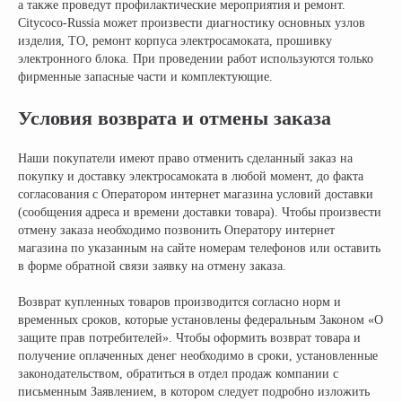
а также проведут профилактические мероприятия и ремонт.
по всей России
Citycoco-Russia может произвести диагностику основных узлов
info@citycoco-russia.com
изделия, ТО, ремонт корпуса электросамоката, прошивку
электронного блока. При проведении работ используются только
Записаться на тест-драйв
фирменные запасные части и комплектующие.
Условия возврата и отмены заказа
Получить консультацию
Наши покупатели имеют право отменить сделанный заказ на
покупку и доставку электросамоката в любой момент, до факта
согласования с Оператором интернет магазина условий доставки
(сообщения адреса и времени доставки товара). Чтобы произвести
отмену заказа необходимо позвонить Оператору интернет
магазина по указанным на сайте номерам телефонов или оставить
в форме обратной связи заявку на отмену заказа.
Возврат купленных товаров производится согласно норм и
НАШИ САЛОНЫ:
временных сроков, которые установлены федеральным Законом «О
г. Москва, съезд 91-й км МКАД
защите прав потребителей». Чтобы оформить возврат товара и
Московская область, г. Мытищи, ул. Ярмарочная с4Б.
получение оплаченных денег необходимо в сроки, установленные
Павильон Т 10-15
законодательством, обратиться в отдел продаж компании с
письменным Заявлением, в котором следует подробно изложить
г. Краснодар